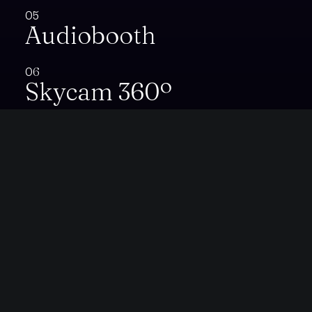
05
Audiobooth
06
Skycam 360º
Let's create
something great
email@yourwebsite.com