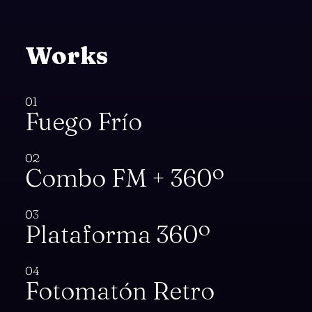
Works
01
Fuego Frío
02
Combo FM + 360º
03
Plataforma 360º
04
Fotomatón Retro